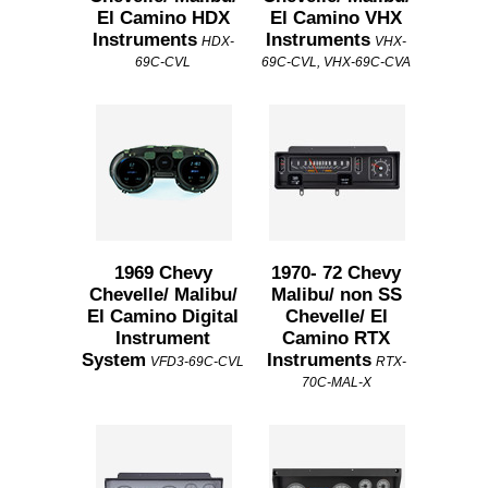
El Camino HDX
El Camino VHX
Instruments
Instruments
HDX-
VHX-
69C-CVL
69C-CVL, VHX-69C-CVA
1969 Chevy
1970- 72 Chevy
Chevelle/ Malibu/
Malibu/ non SS
El Camino Digital
Chevelle/ El
Instrument
Camino RTX
System
Instruments
VFD3-69C-CVL
RTX-
70C-MAL-X