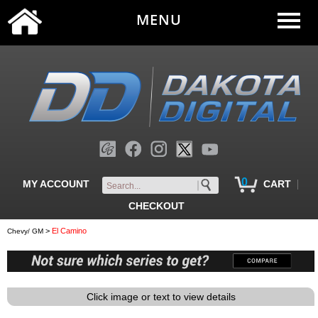
MENU
0
|
MY ACCOUNT
CART
CHECKOUT
>
El Camino
Chevy/ GM
Click image or text to view details